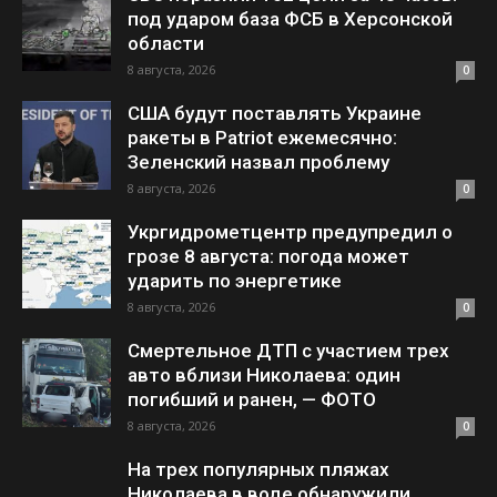
под ударом база ФСБ в Херсонской
области
8 августа, 2026
0
США будут поставлять Украине
ракеты в Patriot ежемесячно:
Зеленский назвал проблему
8 августа, 2026
0
Укргидрометцентр предупредил о
грозе 8 августа: погода может
ударить по энергетике
8 августа, 2026
0
Смертельное ДТП с участием трех
авто вблизи Николаева: один
погибший и ранен, — ФОТО
8 августа, 2026
0
На трех популярных пляжах
Николаева в воде обнаружили